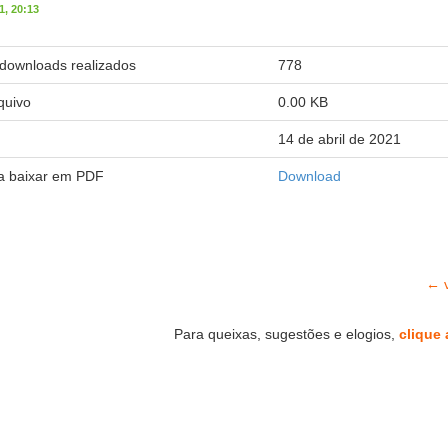
, 20:13
downloads realizados
778
quivo
0.00 KB
14 de abril de 2021
ra baixar em PDF
Download
← v
Para queixas, sugestões e elogios,
clique 