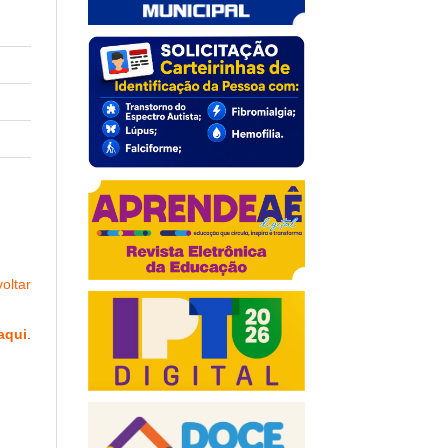
oltar
aqui
.