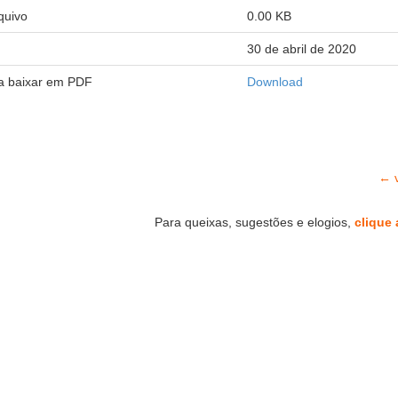
quivo
0.00 KB
30 de abril de 2020
ra baixar em PDF
Download
← v
Para queixas, sugestões e elogios,
clique 