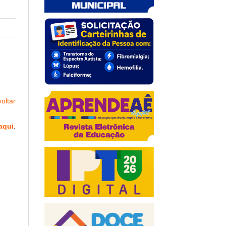
oltar
aqui
.