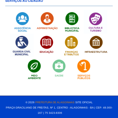
SERVIÇOS AO CIDADÃO
[popup show="ALL"]
© 2026
PREFEITURA DE ALAGOINHAS
SITE OFICIAL
PRAÇA GRACILIANO DE FREITAS, Nº 1, CENTRO - ALAGOINHAS - BA | CEP: 48.000-
167 | 75 3423-8306⠀⠀⠀⠀⠀⠀⠀⠀⠀⠀