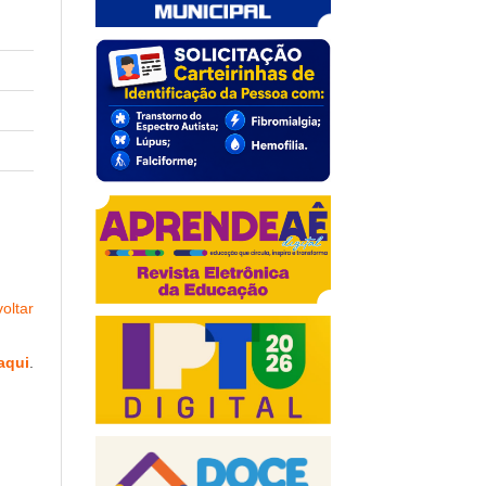
oltar
aqui
.