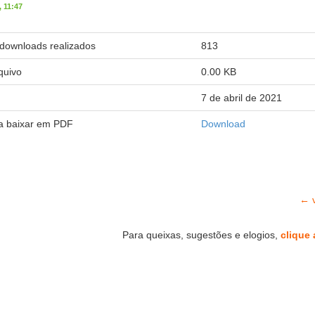
 11:47
downloads realizados
813
quivo
0.00 KB
7 de abril de 2021
ra baixar em PDF
Download
← v
Para queixas, sugestões e elogios,
clique 