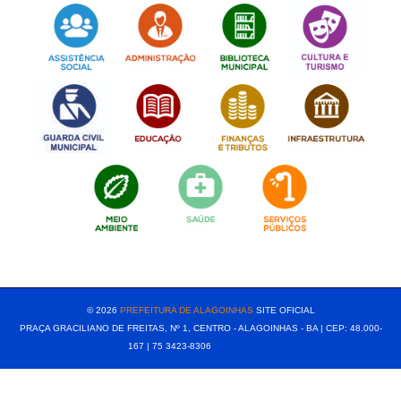
[popup show="ALL"]
© 2026
PREFEITURA DE ALAGOINHAS
SITE OFICIAL
PRAÇA GRACILIANO DE FREITAS, Nº 1, CENTRO - ALAGOINHAS - BA | CEP: 48.000-
167 | 75 3423-8306⠀⠀⠀⠀⠀⠀⠀⠀⠀⠀