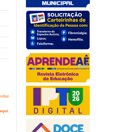
oltar
aqui
.