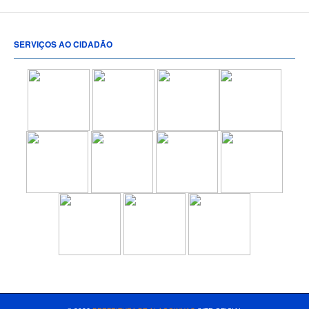
SERVIÇOS AO CIDADÃO
[popup show="ALL"]