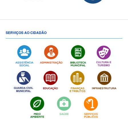
SERVIÇOS AO CIDADÃO
[popup show="ALL"]