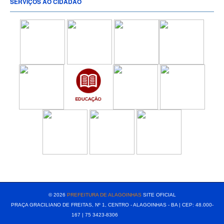
SERVIÇOS AO CIDADÃO
[popup show="ALL"]
© 2026
PREFEITURA DE ALAGOINHAS
SITE OFICIAL
PRAÇA GRACILIANO DE FREITAS, Nº 1, CENTRO - ALAGOINHAS - BA | CEP: 48.000-
167 | 75 3423-8306⠀⠀⠀⠀⠀⠀⠀⠀⠀⠀