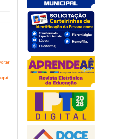
oltar
aqui
.