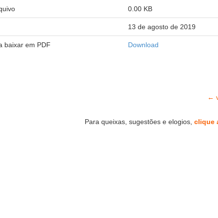
quivo
0.00 KB
13 de agosto de 2019
ra baixar em PDF
Download
← v
Para queixas, sugestões e elogios,
clique 