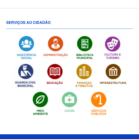
SERVIÇOS AO CIDADÃO
[popup show="ALL"]