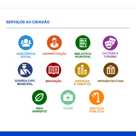
SERVIÇOS AO CIDADÃO
[popup show="ALL"]