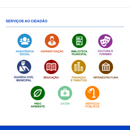
SERVIÇOS AO CIDADÃO
[popup show="ALL"]