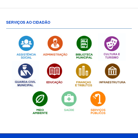
SERVIÇOS AO CIDADÃO
[popup show="ALL"]