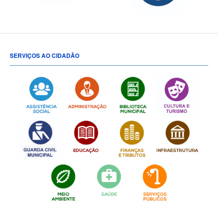
SERVIÇOS AO CIDADÃO
[popup show="ALL"]