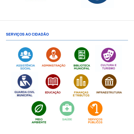
SERVIÇOS AO CIDADÃO
[popup show="ALL"]