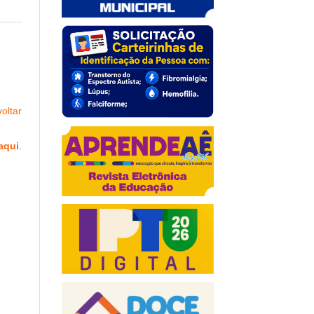
oltar
aqui
.