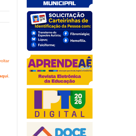
oltar
aqui
.