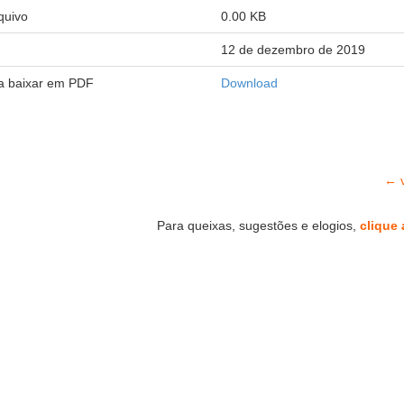
quivo
0.00 KB
12 de dezembro de 2019
ra baixar em PDF
Download
← v
Para queixas, sugestões e elogios,
clique 