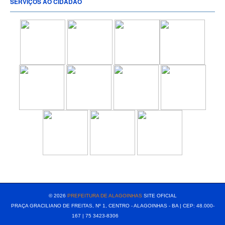
SERVIÇOS AO CIDADÃO
[popup show="ALL"]
© 2026
PREFEITURA DE ALAGOINHAS
SITE OFICIAL
PRAÇA GRACILIANO DE FREITAS, Nº 1, CENTRO - ALAGOINHAS - BA | CEP: 48.000-
167 | 75 3423-8306⠀⠀⠀⠀⠀⠀⠀⠀⠀⠀