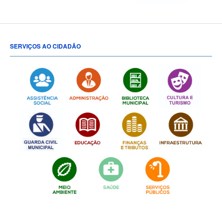
SERVIÇOS AO CIDADÃO
[popup show="ALL"]