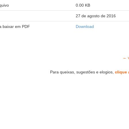
quivo
0.00 KB
27 de agosto de 2016
ra baixar em PDF
Download
← v
Para queixas, sugestões e elogios,
clique 