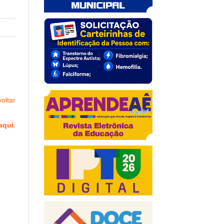
oltar
aqui
.