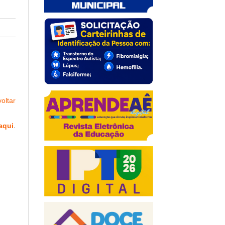
oltar
aqui
.