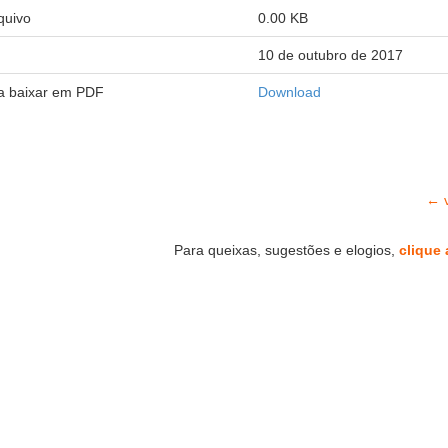
quivo
0.00 KB
10 de outubro de 2017
ra baixar em PDF
Download
← v
Para queixas, sugestões e elogios,
clique 