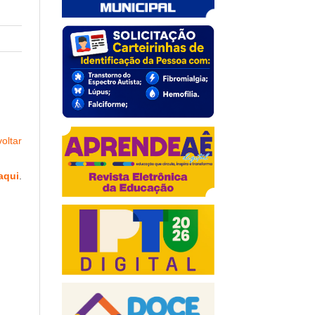
oltar
aqui
.