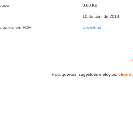
quivo
0.00 KB
10 de abril de 2018
ra baixar em PDF
Download
← v
Para queixas, sugestões e elogios,
clique 