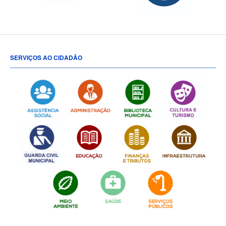
SERVIÇOS AO CIDADÃO
[popup show="ALL"]