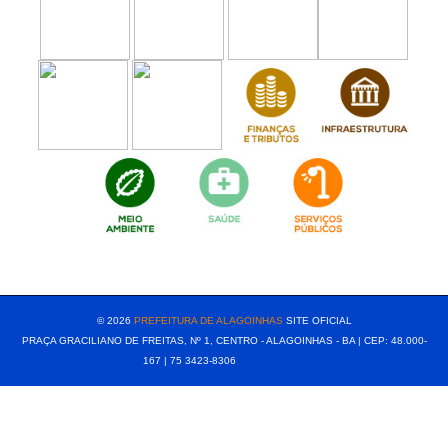
[popup show="ALL"]
© 2026
PREFEITURA DE ALAGOINHAS
SITE OFICIAL
PRAÇA GRACILIANO DE FREITAS, Nº 1, CENTRO - ALAGOINHAS - BA | CEP: 48.000-
167 | 75 3423-8306⠀⠀⠀⠀⠀⠀⠀⠀⠀⠀