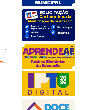
oltar
aqui
.