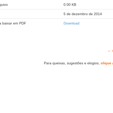
quivo
0.00 KB
5 de dezembro de 2014
ra baixar em PDF
Download
← v
Para queixas, sugestões e elogios,
clique 