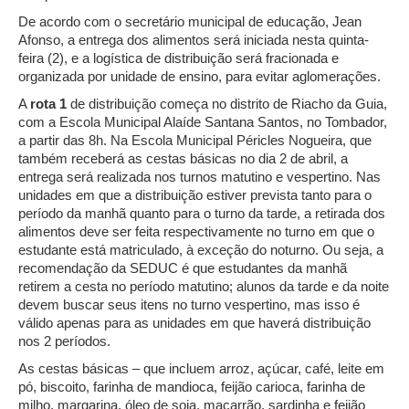
De acordo com o secretário municipal de educação, Jean
Afonso, a entrega dos alimentos será iniciada nesta quinta-
feira (2), e a logística de distribuição será fracionada e
organizada por unidade de ensino, para evitar aglomerações.
A
rota 1
de distribuição começa no distrito de Riacho da Guia,
com a Escola Municipal Alaíde Santana Santos, no Tombador,
a partir das 8h. Na Escola Municipal Péricles Nogueira, que
também receberá as cestas básicas no dia 2 de abril, a
entrega será realizada nos turnos matutino e vespertino. Nas
unidades em que a distribuição estiver prevista tanto para o
período da manhã quanto para o turno da tarde, a retirada dos
alimentos deve ser feita respectivamente no turno em que o
estudante está matriculado, à exceção do noturno. Ou seja, a
recomendação da SEDUC é que estudantes da manhã
retirem a cesta no período matutino; alunos da tarde e da noite
devem buscar seus itens no turno vespertino, mas isso é
válido apenas para as unidades em que haverá distribuição
nos 2 períodos.
As cestas básicas – que incluem arroz, açúcar, café, leite em
pó, biscoito, farinha de mandioca, feijão carioca, farinha de
milho, margarina, óleo de soja, macarrão, sardinha e feijão