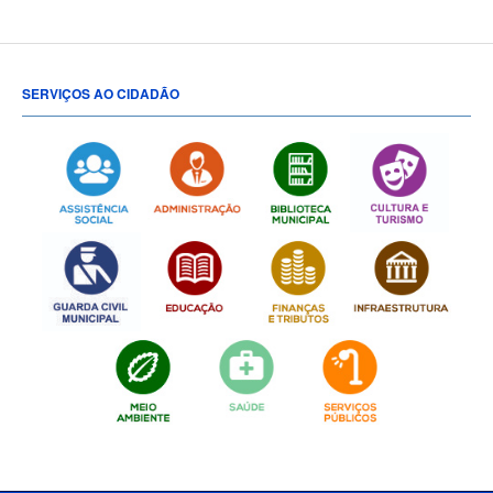
SERVIÇOS AO CIDADÃO
[popup show="ALL"]