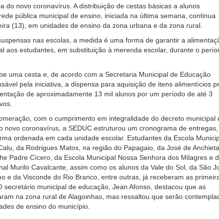
a do novo coronavírus. A distribuição de cestas básicas a alunos
rede pública municipal de ensino, iniciada na última semana, continua
ira (13), em unidades de ensino da zona urbana e da zona rural.
suspensas nas escolas, a medida é uma forma de garantir a alimentaç
nal aos estudantes, em substituição à merenda escolar, durante o perío
be uma cesta e, de acordo com a Secretaria Municipal de Educação
ável pela iniciativa, a dispensa para aquisição de itens alimentícios p
mentação de aproximadamente 13 mil alunos por um período de até 3
vos.
lomeração, com o cumprimento em integralidade do decreto municipal 
o novo coronavírus, a SEDUC estruturou um cronograma de entregas,
rma ordenada em cada unidade escolar. Estudantes da Escola Municip
Calu, da Rodrigues Matos, na região do Papagaio, da José de Anchieta
he Padre Cícero, da Escola Municipal Nossa Senhora dos Milagres e 
al Murilo Cavalcante, assim como os alunos da Vale do Sol, da São J
mo e da Visconde do Rio Branco, entre outras, já receberam as primeir
O secretário municipal de educação, Jean Afonso, destacou que as
ram na zona rural de Alagoinhas, mas ressaltou que serão contempla
ades de ensino do município.