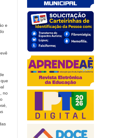
ão e
do
revê
de
 que
al
, no
do
osé,
as
das