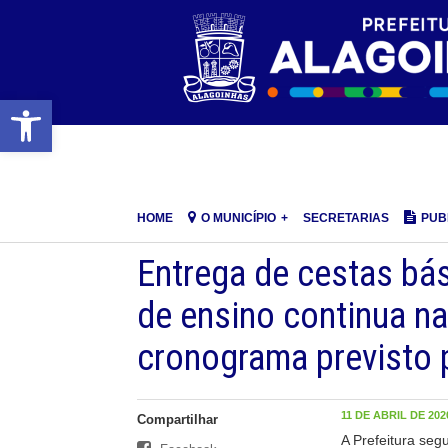
Barra de Ferramentas Aberta
HOME
O MUNICÍPIO
SECRETARIAS
PUB
Entrega de cestas bás
de ensino continua na
cronograma previsto p
11 DE ABRIL DE 2020
Compartilhar
A Prefeitura seg