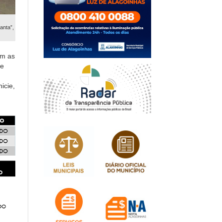
anta”,
am as
de
icie,