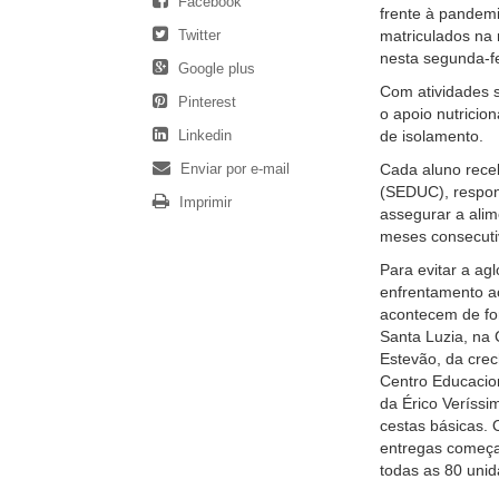
Facebook
frente à pandemi
Twitter
matriculados na 
nesta segunda-fe
Google plus
Com atividades 
Pinterest
o apoio nutricio
Linkedin
de isolamento.
Enviar por e-mail
Cada aluno rece
(SEDUC), respons
Imprimir
assegurar a ali
meses consecuti
Para evitar a ag
enfrentamento a
acontecem de fo
Santa Luzia, na 
Estevão, da crec
Centro Educacion
da Érico Veríssi
cestas básicas. 
entregas começa
todas as 80 unid