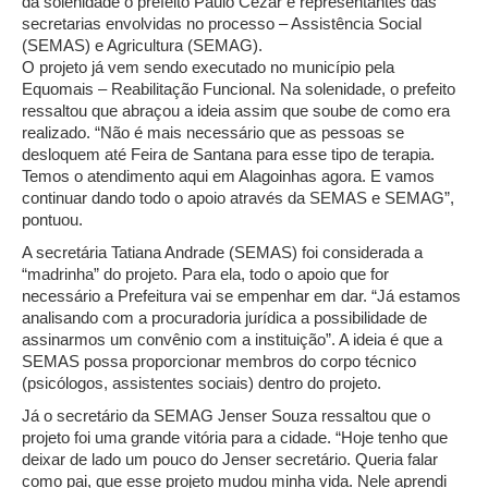
da solenidade o prefeito Paulo Cezar e representantes das
secretarias envolvidas no processo – Assistência Social
(SEMAS) e Agricultura (SEMAG).
O projeto já vem sendo executado no município pela
Equomais – Reabilitação Funcional. Na solenidade, o prefeito
ressaltou que abraçou a ideia assim que soube de como era
realizado. “Não é mais necessário que as pessoas se
desloquem até Feira de Santana para esse tipo de terapia.
Temos o atendimento aqui em Alagoinhas agora. E vamos
continuar dando todo o apoio através da SEMAS e SEMAG”,
pontuou.
A secretária Tatiana Andrade (SEMAS) foi considerada a
“madrinha” do projeto. Para ela, todo o apoio que for
necessário a Prefeitura vai se empenhar em dar. “Já estamos
analisando com a procuradoria jurídica a possibilidade de
assinarmos um convênio com a instituição”. A ideia é que a
SEMAS possa proporcionar membros do corpo técnico
(psicólogos, assistentes sociais) dentro do projeto.
Já o secretário da SEMAG Jenser Souza ressaltou que o
projeto foi uma grande vitória para a cidade. “Hoje tenho que
deixar de lado um pouco do Jenser secretário. Queria falar
como pai, que esse projeto mudou minha vida. Nele aprendi