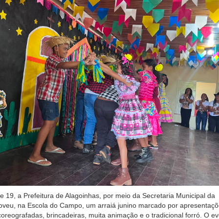
 e 19, a Prefeitura de Alagoinhas, por meio da Secretaria Municipal da
veu, na Escola do Campo, um arraiá junino marcado por apresentaçõ
coreografadas, brincadeiras, muita animação e o tradicional forró. O e