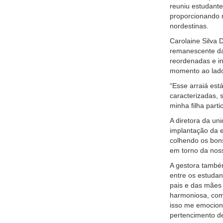
reuniu estudante
proporcionando m
nordestinas.
Carolaine Silva 
remanescente da
reordenadas e in
momento ao lado 
“Esse arraiá est
caracterizadas, 
minha filha part
A diretora da un
implantação da e
colhendo os bons
em torno da noss
A gestora também
entre os estuda
pais e das mães 
harmoniosa, com 
isso me emocion
pertencimento de