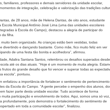
s, familiares, professores e demais servidores da unidade escolar,
omentos de integração, celebração e valorização das tradições cultur
Dantas, de 28 anos, mãe de Helena Dantas, de oito anos, estudante
 Escola Municipal Antônio José Lima (uma das unidades escolares
tegradas à Escola do Campo), destacou a alegria de participar do
da filha.
á muito bem organizado. As crianças estão bem vestidas, todas
se divertindo e dançando bastante. Como mãe, fico muito feliz em ver
icipando de uma festa tão bonita e acolhedora”, afirmou.
idade, Adalira Santana Santos, relembrou os desafios superados desde
scola até os dias atuais. “Hoje é um momento de muita alegria. Estam
 frutos do grande desafio que foi vencer e superar todas as expectati
a escola”, pontuou.
 enfatizou a importância de fortalecer o sentimento de pertencimento
ntes da Escola do Campo. “A gente percebe o empenho dos alunos, do
em fazer parte desta unidade escolar. Tudo acontece de forma
muita participação e envolvimento de todos. Aqui, somos uma só voz,
a profundamente, pois demonstra o fortalecimento do sentimento de
spertado em toda a comunidade escolar”, finalizou.