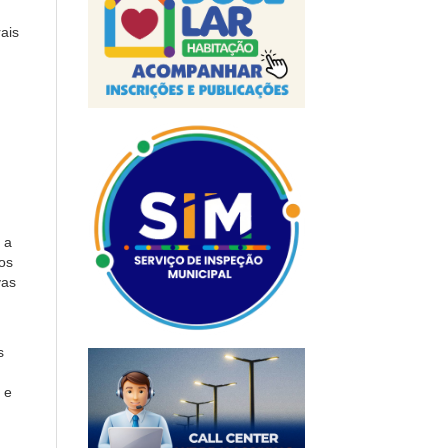
ais
 a
os
vas
s
 e