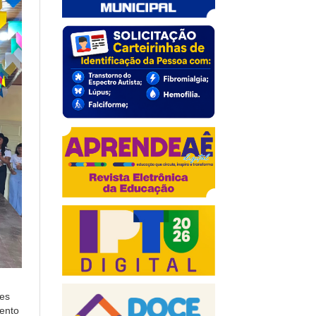
es
vento