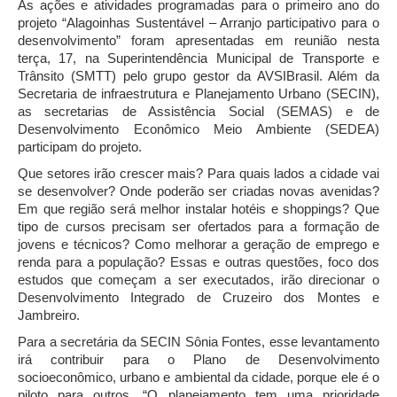
As ações e atividades programadas para o primeiro ano do
projeto “Alagoinhas Sustentável – Arranjo participativo para o
desenvolvimento” foram apresentadas em reunião nesta
terça, 17, na Superintendência Municipal de Transporte e
Trânsito (SMTT) pelo grupo gestor da AVSIBrasil. Além da
Secretaria de infraestrutura e Planejamento Urbano (SECIN),
as secretarias de Assistência Social (SEMAS) e de
Desenvolvimento Econômico Meio Ambiente (SEDEA)
participam do projeto.
Que setores irão crescer mais? Para quais lados a cidade vai
se desenvolver? Onde poderão ser criadas novas avenidas?
Em que região será melhor instalar hotéis e shoppings? Que
tipo de cursos precisam ser ofertados para a formação de
jovens e técnicos? Como melhorar a geração de emprego e
renda para a população? Essas e outras questões, foco dos
estudos que começam a ser executados, irão direcionar o
Desenvolvimento Integrado de Cruzeiro dos Montes e
Jambreiro.
Para a secretária da SECIN Sônia Fontes, esse levantamento
irá contribuir para o Plano de Desenvolvimento
socioeconômico, urbano e ambiental da cidade, porque ele é o
piloto para outros. “O planejamento tem uma prioridade