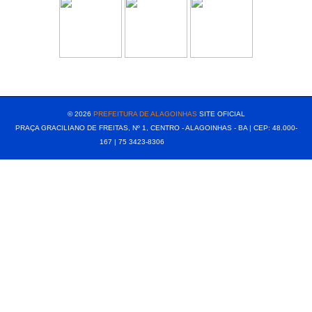
[popup show="ALL"]
© 2026
PREFEITURA DE ALAGOINHAS
SITE OFICIAL
PRAÇA GRACILIANO DE FREITAS, Nº 1, CENTRO - ALAGOINHAS - BA | CEP: 48.000-
167 | 75 3423-8306⠀⠀⠀⠀⠀⠀⠀⠀⠀⠀