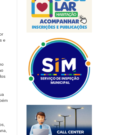
or
s e
ho
ao
los
ua
mbém
os,
ana,