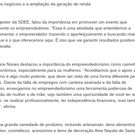
os negócios e a ampliação da geração de renda.
 gestor da SDEE, falou da importância em promover um evento que
amente os empreendedores. “Essa é uma atividade que entendemos a
fomentar o empreendedor trazendo o aperfeiçoamento e buscando mai
e é o que oferecemos aqui. É isso que vai garantir resultados positivo
avalia.
dice Nunes destacou a importância do empreendedorismo como camin
onômica, especialmente para as mulheres. “Acreditamos que o apoio 
 é algo muito potente, que deve ser visto de uma forma diferente pe
s. Diante da falta de empregos com carteira assinada e da falta de
cos, enxergamos no empreendedorismo uma ferramenta poderosa de
ção de mulher e de mãe, vejo também uma oportunidade de você ter s
r, se realizar profissionalmente, ter independência financeira, mas ta
”, afirma.
a grande variedade de produtos, incluindo artesanato, itens alimentíci
ões, cosméticos, acessórios e itens de decoração Aine Nayala de Sant