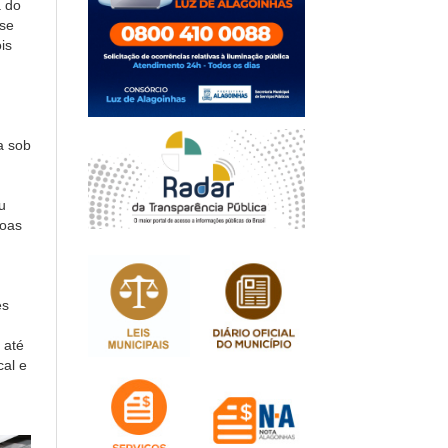
a do
 se
is
a sob
u
boas
es
 até
al e