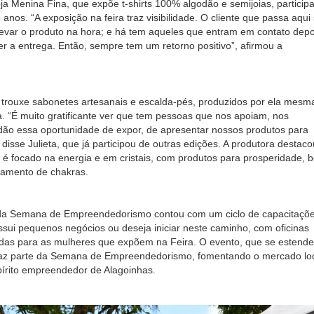
loja Menina Fina, que expõe t-shirts 100% algodão e semijoias, particip
anos. “A exposição na feira traz visibilidade. O cliente que passa aqui
levar o produto na hora; e há tem aqueles que entram em contato depo
er a entrega. Então, sempre tem um retorno positivo”, afirmou a
 trouxe sabonetes artesanais e escalda-pés, produzidos por ela mesm
. “É muito gratificante ver que tem pessoas que nos apoiam, nos
dão essa oportunidade de expor, de apresentar nossos produtos para
disse Julieta, que já participou de outras edições. A produtora destaco
 é focado na energia e em cristais, com produtos para prosperidade, 
hamento de chakras.
a Semana de Empreendedorismo contou com um ciclo de capacitaçõ
sui pequenos negócios ou deseja iniciar neste caminho, com oficinas
adas para as mulheres que expõem na Feira. O evento, que se estende
, faz parte da Semana de Empreendedorismo, fomentando o mercado loc
pírito empreendedor de Alagoinhas.