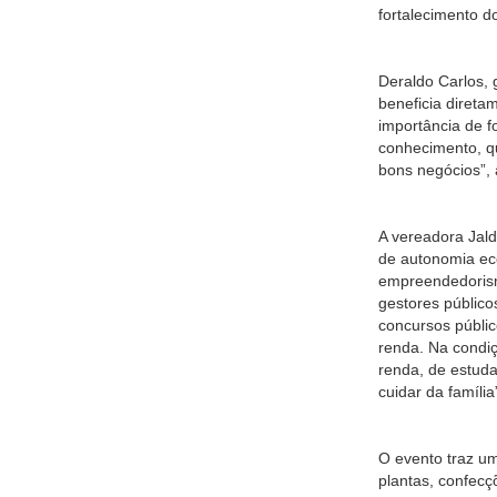
fortalecimento d
Deraldo Carlos,
beneficia diret
importância de 
conhecimento, qu
bons negócios”, 
A vereadora Jal
de autonomia ec
empreendedorismo
gestores público
concursos públi
renda. Na condi
renda, de estuda
cuidar da família
O evento traz um
plantas, confecç