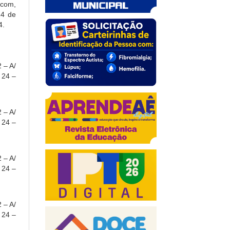
.com,
14 de
4.
2 – A/
 24 –
2 – A/
 24 –
2 – A/
 24 –
2 – A/
 24 –