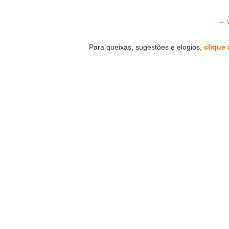
← v
Para queixas, sugestões e elogios,
clique 