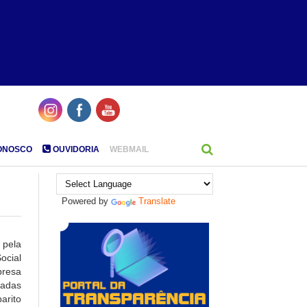
ONOSCO
OUVIDORIA
WEBMAIL
Powered by
Translate
 pela
ocial
presa
zadas
arito