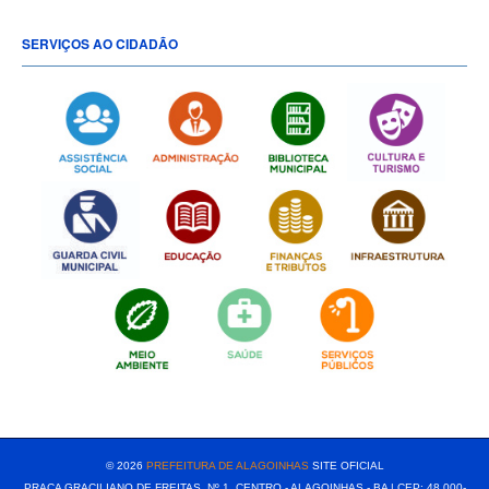
SERVIÇOS AO CIDADÃO
[popup show="ALL"]
© 2026
PREFEITURA DE ALAGOINHAS
SITE OFICIAL
PRAÇA GRACILIANO DE FREITAS, Nº 1, CENTRO - ALAGOINHAS - BA | CEP: 48.000-