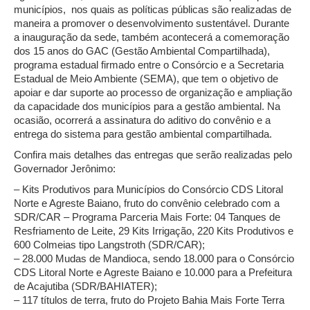
municípios, nos quais as políticas públicas são realizadas de
maneira a promover o desenvolvimento sustentável. Durante
a inauguração da sede, também acontecerá a comemoração
dos 15 anos do GAC (Gestão Ambiental Compartilhada),
programa estadual firmado entre o Consórcio e a Secretaria
Estadual de Meio Ambiente (SEMA), que tem o objetivo de
apoiar e dar suporte ao processo de organização e ampliação
da capacidade dos municípios para a gestão ambiental. Na
ocasião, ocorrerá a assinatura do aditivo do convênio e a
entrega do sistema para gestão ambiental compartilhada.
Confira mais detalhes das entregas que serão realizadas pelo
Governador Jerônimo:
– Kits Produtivos para Municípios do Consórcio CDS Litoral
Norte e Agreste Baiano, fruto do convênio celebrado com a
SDR/CAR – Programa Parceria Mais Forte: 04 Tanques de
Resfriamento de Leite, 29 Kits Irrigação, 220 Kits Produtivos e
600 Colmeias tipo Langstroth (SDR/CAR);
– 28.000 Mudas de Mandioca, sendo 18.000 para o Consórcio
CDS Litoral Norte e Agreste Baiano e 10.000 para a Prefeitura
de Acajutiba (SDR/BAHIATER);
– 117 títulos de terra, fruto do Projeto Bahia Mais Forte Terra