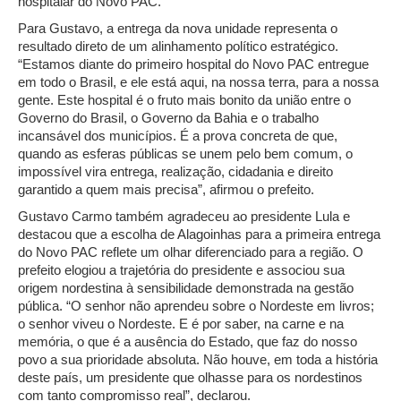
hospitalar do Novo PAC.
Para Gustavo, a entrega da nova unidade representa o
resultado direto de um alinhamento político estratégico.
“Estamos diante do primeiro hospital do Novo PAC entregue
em todo o Brasil, e ele está aqui, na nossa terra, para a nossa
gente. Este hospital é o fruto mais bonito da união entre o
Governo do Brasil, o Governo da Bahia e o trabalho
incansável dos municípios. É a prova concreta de que,
quando as esferas públicas se unem pelo bem comum, o
impossível vira entrega, realização, cidadania e direito
garantido a quem mais precisa”, afirmou o prefeito.
Gustavo Carmo também agradeceu ao presidente Lula e
destacou que a escolha de Alagoinhas para a primeira entrega
do Novo PAC reflete um olhar diferenciado para a região. O
prefeito elogiou a trajetória do presidente e associou sua
origem nordestina à sensibilidade demonstrada na gestão
pública. “O senhor não aprendeu sobre o Nordeste em livros;
o senhor viveu o Nordeste. E é por saber, na carne e na
memória, o que é a ausência do Estado, que faz do nosso
povo a sua prioridade absoluta. Não houve, em toda a história
deste país, um presidente que olhasse para os nordestinos
com tanto compromisso real”, declarou.