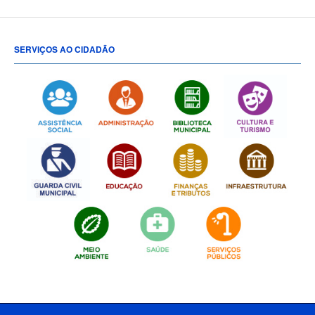
SERVIÇOS AO CIDADÃO
[popup show="ALL"]