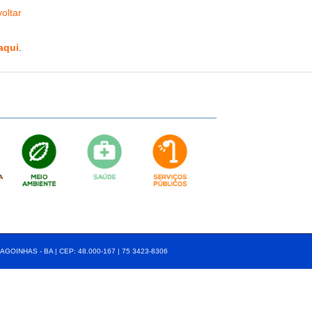
oltar
aqui
.
AGOINHAS - BA | CEP: 48.000-167 | 75 3423-8306⠀⠀⠀⠀⠀⠀⠀⠀⠀⠀