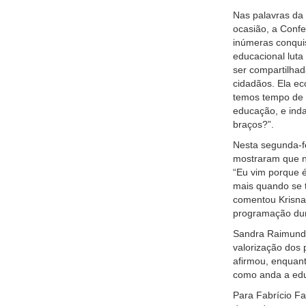
Nas palavras da 
ocasião, a Conf
inúmeras conquis
educacional luta
ser compartilha
cidadãos. Ela eco
temos tempo de t
educação, e ind
braços?”.
Nesta segunda-f
mostraram que nã
“Eu vim porque 
mais quando se t
comentou Krisna 
programação dur
Sandra Raimunda
valorização dos
afirmou, enquan
como anda a edu
Para Fabrício Fa