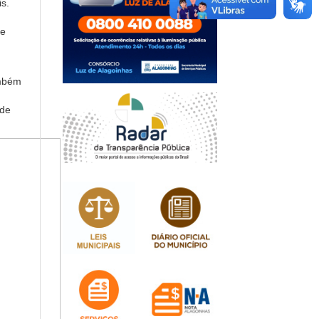
s.
de
ambém
 de