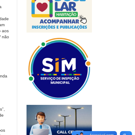
a
idade
sam
o aos
/ não
inda
s”,
de
pos