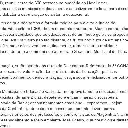
1), reuniu cerca de 600 pessoas no auditório do Hotel Áster.
as escolas municipais e das secretarias estiveram no local para discut
e debater a estruturação do sistema educacional.
tes de que não temos a fórmula mágica para elevar o Índice de
 da Educação, o IDEB, de um momento para outro. Mas, com trabalh
 a responsabilidade que os educadores, de um modo geral, se propõe
 que, em um futuro não tão distante, os frutos profícuos de um ensino
ficiente e eficaz venham a, finalmente, tornar-se uma realidade
stacou durante a cerimônia de abertura o Secretário Municipal de Educ
amação, serão abordados eixos do Documento-Referência da 3ª CON
s decenais, valorização dos profissionais da Educação, políticas
 desenvolvimento, democratização, justiça social e inclusão, entre outr
tos.
ia Municipal de Educação vai se dar no aproveitamento dos eixos temát
encistas, durante 2 dias, debaterão e encaminharão discussões à
estado da Bahia; encaminhamentos estes que – esperamos – sejam
ta da Conferência do estado e, consequentemente, levem para a
onal os anseios dos professores e conferencistas de Alagoinhas”, afi
Desenvolvimento e Meio Ambiente José Edésio, que prestigiou e desta
vento.