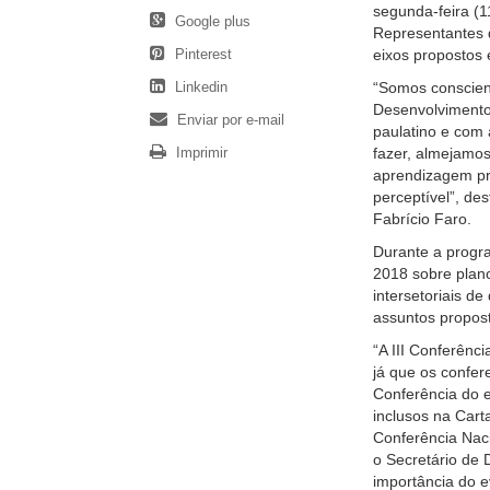
segunda-feira (1
Google plus
Representantes d
Pinterest
eixos propostos 
Linkedin
“Somos conscien
Desenvolvimento
Enviar por e-mail
paulatino e com
Imprimir
fazer, almejamos
aprendizagem pro
perceptível”, de
Fabrício Faro.
Durante a progr
2018 sobre plano
intersetoriais de
assuntos propos
“A III Conferênc
já que os confer
Conferência do 
inclusos na Car
Conferência Naci
o Secretário de 
importância do e