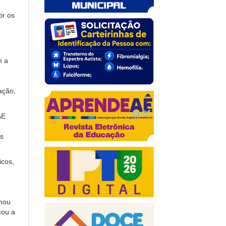
ir os
o
m a
-
ação,
AE
os
icos,
rmou
cou a