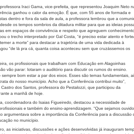
professora Iraci Gama, vice-prefeita, que representou Joaquim Neto n
erência ganhou o calor da emoção. É que, com 55 anos de formada e
tas dentro e fora da sala de aula, a professora lembrou que a comun
 desde os tempos sombrios da ditadura militar para que as ideias pos
das em espaços de convivência e respeito que agreguem conheciment
ou o trecho interpretado por Gal Costa, “é preciso estar atento e forte
emer a morte” para destacar a trajetória de uma vida dedicada à
agou “de lá pra cá, quanta coisa aconteceu sem que cruzássemos os
eira, os profissionais que trabalham com Educação em Alagoinhas
o vão parar: lotaram o auditório para discutir os rumos do ensino.
é sempre bom estar a par dos eixos. Esses são temas fundamentais, a
rata do nosso município. Acho que a Conferência contribui muito”,
Castro dos Santos, professora do Pestalozzi, que participou da
ante a manhã de hoje.
, coordenadora do Isaias Figueiredo, destacou a necessidade de
 profissionais e também do ensino-aprendizagem. “Que sejamos ouvido
to argumentava sobre a importância da Conferência para a discussão 
cação no município.
ro, as iniciativas, discussões e ações desenvolvidas já inauguram tem