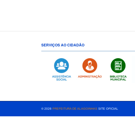
SERVIÇOS AO CIDADÃO
[popup show="ALL"]
© 2026
PREFEITURA DE ALAGOINHAS
SITE OFICIAL