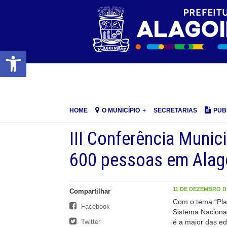
Barra de Ferramentas Aberta
HOME
O MUNICÍPIO
SECRETARIAS
PUB
III Conferência Munic
600 pessoas em Alag
11 DE DEZEMBRO DE
Compartilhar
Com o tema “Pla
Facebook
Sistema Nacional
Twitter
é a maior das e