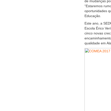
de mudanças posi
“Estaremos rumo
oportunidades qu
Educação.
Este ano, a SEDU
Escola Érico Ve
cinco novas cre
encaminhamentos
qualidade em Al