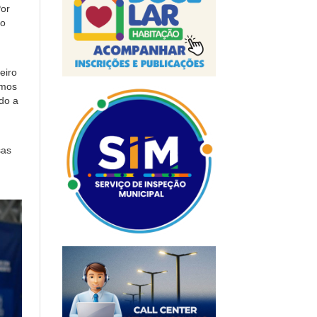
Por
to
eiro
amos
do a
sas