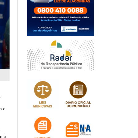
s
m o
o
nte,