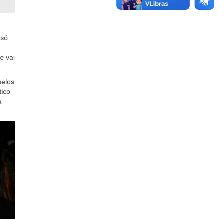
 só
e vai
pelos
tico
a