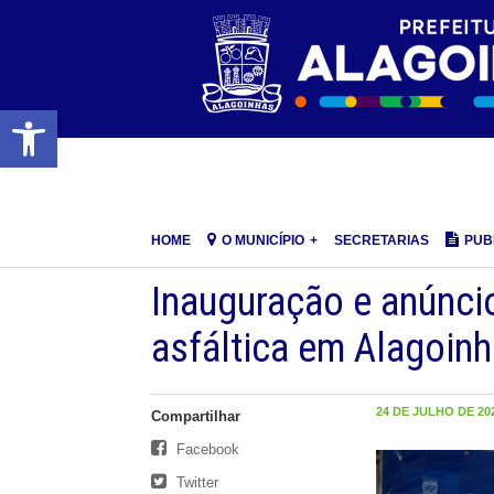
Barra de Ferramentas Aberta
HOME
O MUNICÍPIO
SECRETARIAS
PUB
Inauguração e anúnci
asfáltica em Alagoin
24 DE JULHO DE 202
Compartilhar
Facebook
Twitter