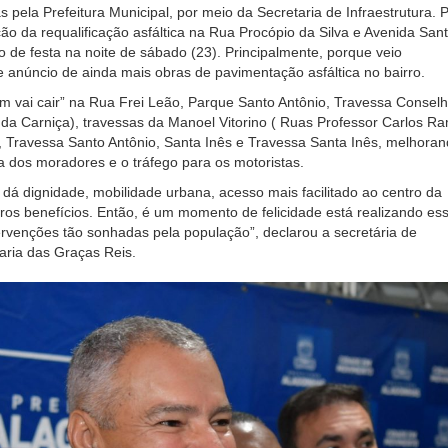
s pela Prefeitura Municipal, por meio da Secretaria de Infraestrutura. 
ção da requalificação asfáltica na Rua Procópio da Silva e Avenida San
vo de festa na noite de sábado (23). Principalmente, porque veio
anúncio de ainda mais obras de pavimentação asfáltica no bairro.
m vai cair” na Rua Frei Leão, Parque Santo Antônio, Travessa Conselh
da Carniça), travessas da Manoel Vitorino ( Ruas Professor Carlos R
 Travessa Santo Antônio, Santa Inês e Travessa Santa Inês, melhoran
a dos moradores e o tráfego para os motoristas.
dá dignidade, mobilidade urbana, acesso mais facilitado ao centro da
tros benefícios. Então, é um momento de felicidade está realizando es
ervenções tão sonhadas pela população”, declarou a secretária de
Maria das Graças Reis.