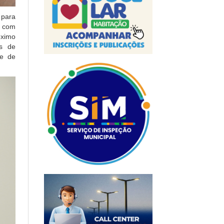
 para
s com
óximo
as de
de de