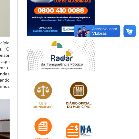
cípio
s. “O
ensor
 aqui
zar e
andas
uando
vamos