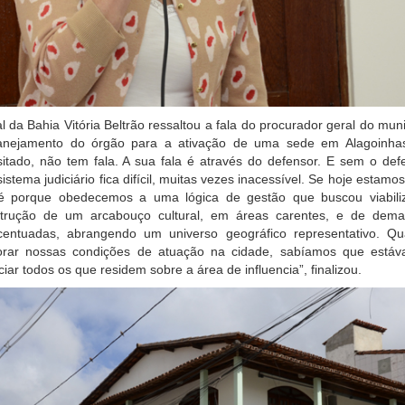
l da Bahia Vitória Beltrão ressaltou a fala do procurador geral do muni
lanejamento do órgão para a ativação de uma sede em Alagoinha
sitado, não tem fala. A sua fala é através do defensor. E sem o def
stema judiciário fica difícil, muitas vezes inacessível. Se hoje estamos
é porque obedecemos a uma lógica de gestão que buscou viabili
nstrução de um arcabouço cultural, em áreas carentes, e de dem
centuadas, abrangendo um universo geográfico representativo. Q
orar nossas condições de atuação na cidade, sabíamos que está
iar todos os que residem sobre a área de influencia”, finalizou.