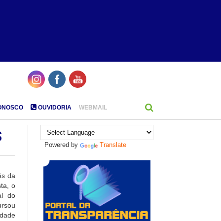
ONOSCO
OUVIDORIA
WEBMAIL
s
Powered by
Translate
és da
ta, o
al do
ursou
idade