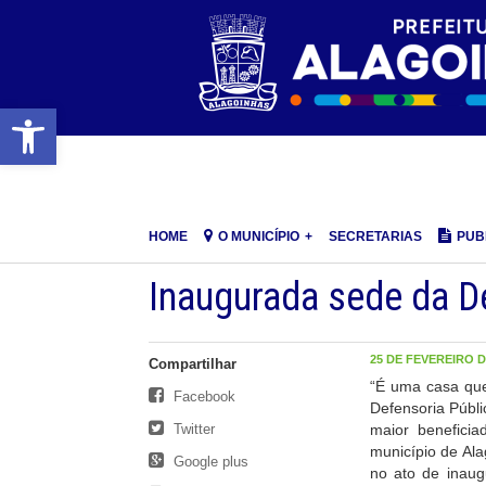
Barra de Ferramentas Aberta
HOME
O MUNICÍPIO
SECRETARIAS
PUB
Inaugurada sede da D
25 DE FEVEREIRO DE
Compartilhar
“É uma casa que
Facebook
Defensoria Públi
Twitter
maior benefici
município de Ala
Google plus
no ato de inaug