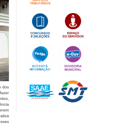
o dos
fazer
rdos,
ência
terem
aliza
esses