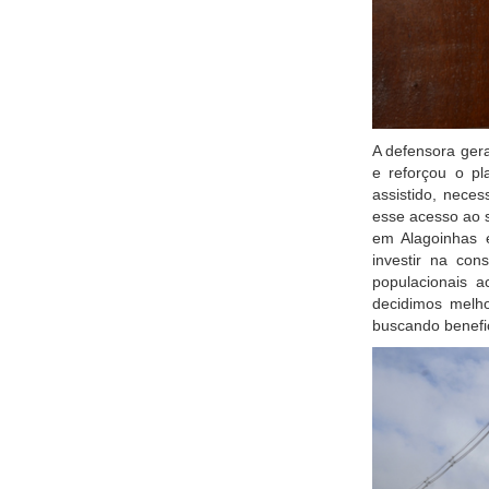
A defensora gera
e reforçou o p
assistido, neces
esse acesso ao si
em Alagoinhas 
investir na co
populacionais a
decidimos melh
buscando benefic