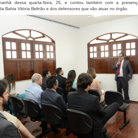
manhã dessa quarta-feira, 25, e contou também com a presen
da Bahia Vitória Beltrão e dos defensores que vão atuar no órgão.