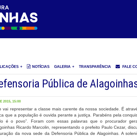
LICAÇÕES
NOTÍCIAS
GALERIA
TRANSPARÊNCIA
FALE C
efensoria Pública de Alagoinha
 2015, 15:00
 vai representar a classe mais carente da nossa sociedade. É atrav
ca que a população é ouvida perante a justiça. Parabéns pela conquis
ado é o povo”. Foram com essas palavras que o procurador ger
goinhas Ricardo Marcolin, representando o prefeito Paulo Cezar, disc
uração da nova sede da Defensoria Pública de Alagoinhas. A solen