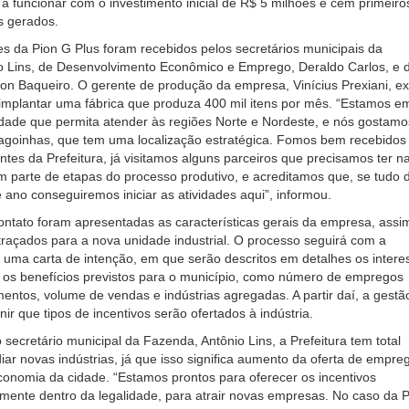
 funcionar com o investimento inicial de R$ 5 milhões e cem primeiro
s gerados.
s da Pion G Plus foram recebidos pelos secretários municipais da
o Lins, de Desenvolvimento Econômico e Emprego, Deraldo Carlos, e 
n Baqueiro. O gerente de produção da empresa, Vinícius Prexiani, ex
 implantar uma fábrica que produza 400 mil itens por mês. “Estamos e
dade que permita atender às regiões Norte e Nordeste, e nós gostamo
agoinhas, que tem uma localização estratégica. Fomos bem recebidos
ntes da Prefeitura, já visitamos alguns parceiros que precisamos ter n
m parte de etapas do processo produtivo, e acreditamos que, se tudo 
e ano conseguiremos iniciar as atividades aqui”, informou.
ontato foram apresentadas as características gerais da empresa, assi
raçados para a nova unidade industrial. O processo seguirá com a
uma carta de intenção, em que serão descritos em detalhes os intere
 os benefícios previstos para o município, como número de empregos
mentos, volume de vendas e indústrias agregadas. A partir daí, a gestã
inir que tipos de incentivos serão ofertados à indústria.
secretário municipal da Fazenda, Antônio Lins, a Prefeitura tem total
iar novas indústrias, já que isso significa aumento da oferta de empre
onomia da cidade. “Estamos prontos para oferecer os incentivos
almente dentro da legalidade, para atrair novas empresas. No caso da 