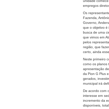
unidade comece a
empregos direto
Os representante
Fazenda, Antôni
Governo, Anderso
que o objetivo é
busca de uma ci
que vimos em Al
pelos representa
região, que faze
certo, ainda ess
Neste primeiro c
como os planos t
apresentação de 
da Pion G Plus e
gerados, investi
municipal irá def
De acordo com o 
interesse em sed
incremento da ec
disponíveis, tot