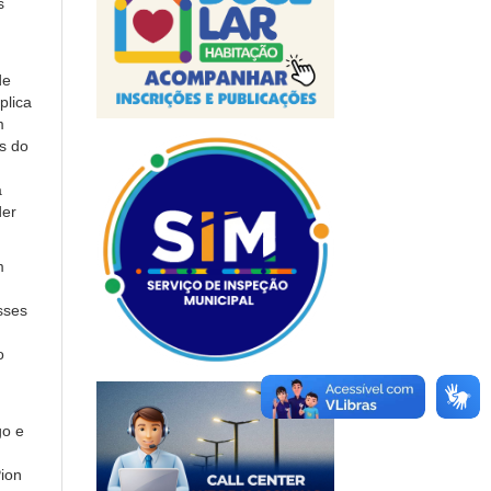
s
de
plica
m
s do
a
der
m
sses
o
go e
Pion