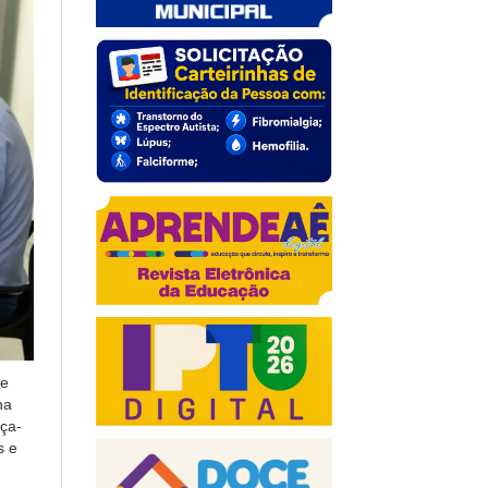
de
na
nça-
s e