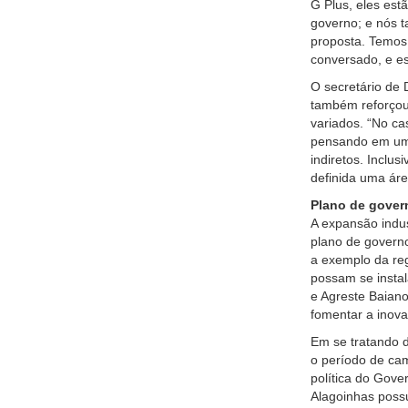
G Plus, eles est
governo; e nós t
proposta. Temos
conversado, e es
O secretário de
também reforçou 
variados. “No ca
pensando em um 
indiretos. Inclu
definida uma área
Plano de gover
A expansão indu
plano de govern
a exemplo da re
possam se instala
e Agreste Baiano
fomentar a inova
Em se tratando 
o período de cam
política do Gov
Alagoinhas possu