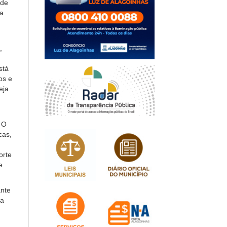
 de
da
,
stá
os e
eja
 O
cas,
orte
e
ante
la