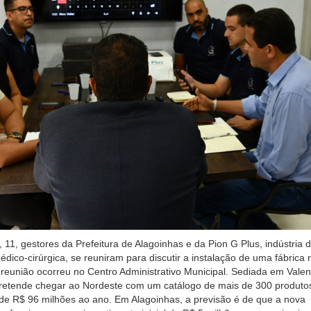
, 11, gestores da Prefeitura de Alagoinhas e da Pion G Plus, indústria 
ico-cirúrgica, se reuniram para discutir a instalação de uma fábrica 
 reunião ocorreu no Centro Administrativo Municipal. Sediada em Vale
retende chegar ao Nordeste com um catálogo de mais de 300 produto
de R$ 96 milhões ao ano. Em Alagoinhas, a previsão é de que a nova