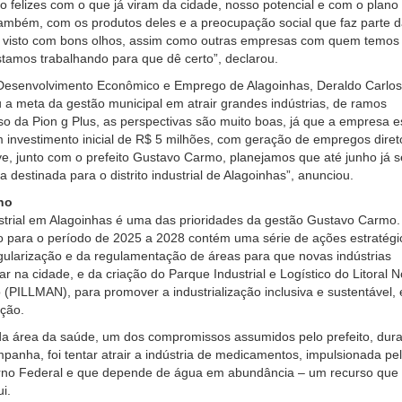
ão felizes com o que já viram da cidade, nosso potencial e com o plano
ambém, com os produtos deles e a preocupação social que faz parte 
 visto com bons olhos, assim como outras empresas com quem temos
tamos trabalhando para que dê certo”, declarou.
 Desenvolvimento Econômico e Emprego de Alagoinhas, Deraldo Carlos
a meta da gestão municipal em atrair grandes indústrias, de ramos
so da Pion g Plus, as perspectivas são muito boas, já que a empresa e
investimento inicial de R$ 5 milhões, com geração de empregos diret
sive, junto com o prefeito Gustavo Carmo, planejamos que até junho já s
 destinada para o distrito industrial de Alagoinhas”, anunciou.
no
strial em Alagoinhas é uma das prioridades da gestão Gustavo Carmo.
o para o período de 2025 a 2028 contém uma série de ações estratégi
gularização e da regulamentação de áreas para que novas indústrias
r na cidade, e da criação do Parque Industrial e Logístico do Litoral N
 (PILLMAN), para promover a industrialização inclusiva e sustentável, 
ção.
da área da saúde, um dos compromissos assumidos pelo prefeito, dur
panha, foi tentar atrair a indústria de medicamentos, impulsionada pe
erno Federal e que depende de água em abundância – um recurso que
i.