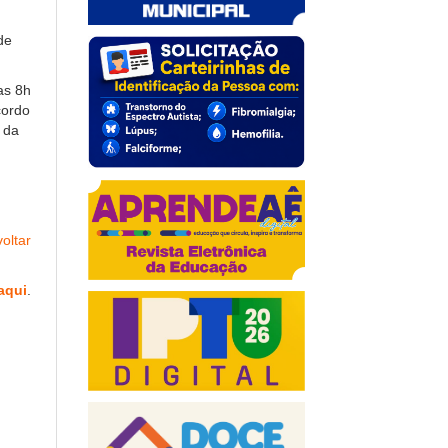
de
as 8h
cordo
 da
oltar
aqui
.