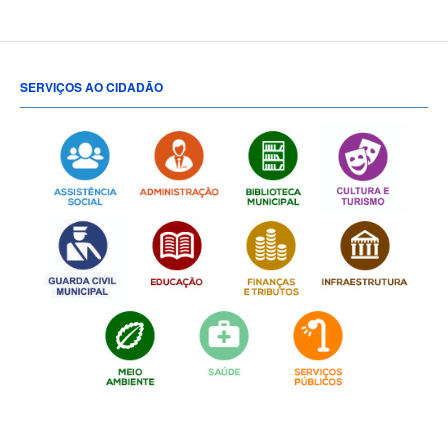
SERVIÇOS AO CIDADÃO
[popup show="ALL"]