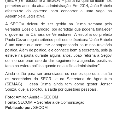
(SECRI) e reassume a SEGOV – pasta na qual foi titular nos
primeiros anos da atual administração. Em 2014, João Rabelo
afastou-se do governo para concorrer a uma vaga na
Assembleia Legislativa.
A SEGOV deixou de ser gerida na última semana pelo
vereador Edésio Cardoso, por acreditar que poderia fortalecer
o governo na Câmara de Vereadores. A escolha do prefeito
Paulo Cezar seguiu critérios políticos e técnicos: “João Rabelo
é um nome que vem me acompanhando na minha trajetória
política. Além de político, ele conhece bem a secretaria, pois já
esteve na pasta durante alguns anos. João retorna à Segov
com o compromisso de dar seguimento a agendas positivas
tanto na esfera política quanto no auxílio administrativo”.
Ainda estão para ser anunciados os nomes que substituirão
os secretários da SECRI e da Secretaria de Agricultura
(SEMAG) – essa última ainda tem como gestor Jenser
Souza, que já solicitou a saída por questões pessoais.
Foto:
Amilton André – SECOM
Fonte:
SECOM – Secretaria de Comunicação
Publicado por:
SECOM