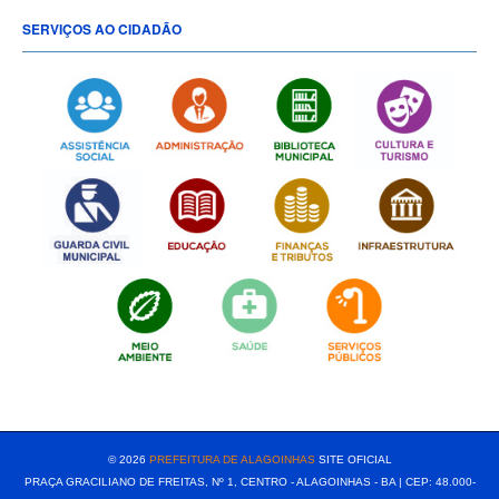
SERVIÇOS AO CIDADÃO
[popup show="ALL"]
© 2026
PREFEITURA DE ALAGOINHAS
SITE OFICIAL
PRAÇA GRACILIANO DE FREITAS, Nº 1, CENTRO - ALAGOINHAS - BA | CEP: 48.000-