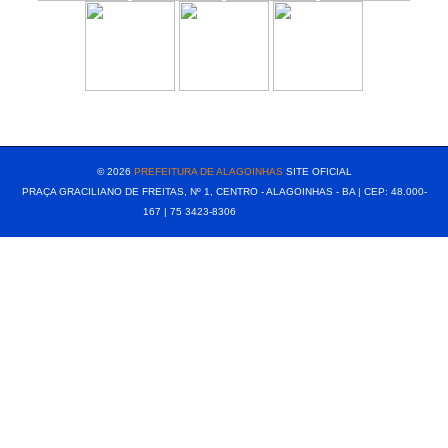
[popup show="ALL"]
© 2026
PREFEITURA DE ALAGOINHAS
SITE OFICIAL
PRAÇA GRACILIANO DE FREITAS, Nº 1, CENTRO - ALAGOINHAS - BA | CEP: 48.000-
167 | 75 3423-8306⠀⠀⠀⠀⠀⠀⠀⠀⠀⠀