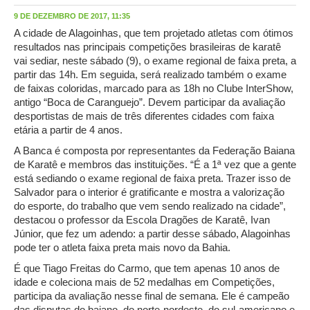
9 DE DEZEMBRO DE 2017, 11:35
A cidade de Alagoinhas, que tem projetado atletas com ótimos
resultados nas principais competições brasileiras de karatê
vai sediar, neste sábado (9), o exame regional de faixa preta, a
partir das 14h. Em seguida, será realizado também o exame
de faixas coloridas, marcado para as 18h no Clube InterShow,
antigo “Boca de Caranguejo”. Devem participar da avaliação
desportistas de mais de três diferentes cidades com faixa
etária a partir de 4 anos.
A Banca é composta por representantes da Federação Baiana
de Karatê e membros das instituições. “É a 1ª vez que a gente
está sediando o exame regional de faixa preta. Trazer isso de
Salvador para o interior é gratificante e mostra a valorização
do esporte, do trabalho que vem sendo realizado na cidade”,
destacou o professor da Escola Dragões de Karatê, Ivan
Júnior, que fez um adendo: a partir desse sábado, Alagoinhas
pode ter o atleta faixa preta mais novo da Bahia.
É que Tiago Freitas do Carmo, que tem apenas 10 anos de
idade e coleciona mais de 52 medalhas em Competições,
participa da avaliação nesse final de semana. Ele é campeão
das disputas do baiano, do norte-nordeste, do sul-americano e