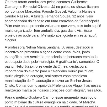
Os trios foram conduzidos pelos cantores Guilherme
Camargo e Ezequiel Oliveira. Já no palco, os shows ficaram
por conta de Marcados Pagode Gospel, Valquíria Nunes e
Sandro Nazireu. A turista Fernanda Souza, 32 anos, veio
acompanhada do esposo em uma caravana de Santanópolis.
“Vim este ano e pretendo voltar ano que vem, pois tudo aqui é
muito organizado. Tem ambulância, guardas civis. Esse
projeto não pode parar. Me sinto abençoada em estar aqui”,
elogiou.
A professora Nelma Maria Santana, 56 anos, destacou o
incentivo da prefeitura a ações como essa. “Nós, povo
evangélico, nos sentimos respeitados e honrados com todo
esse apoio dado pelo município. É gratificante”, comentou. O
pastor Hélio Junior, presidente da Omea, destacou a
importância do evento para o calendário municipal. “Com
muita alegria no coração, realizamos essa grandiosa
manifestação de fé, adoração e louvor ao Senhor Jesus
Cristo. Contar com o apoio da Prefeitura de Alagoinhas nessa
realização marca os nossos corações com alegria”, ressaltou.
Para o prefeito Gustavo Carmo, esse momento registrou o
ponto máximo da cultura evangélica na cidade. “A Marcha
para Jesus é o momento em que a família evangélica sai às