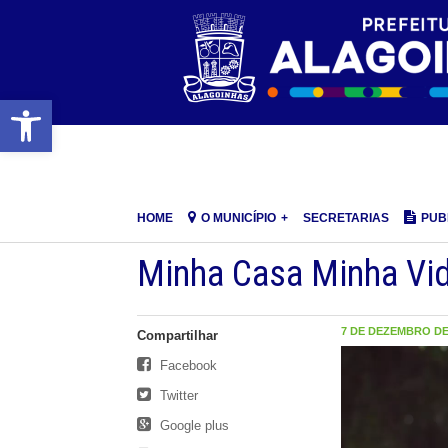
Barra de Ferramentas Aberta
HOME
O MUNICÍPIO
SECRETARIAS
PUB
Minha Casa Minha Vi
7 DE DEZEMBRO DE 
Compartilhar
Tocador
Facebook
de
Twitter
vídeo
Google plus