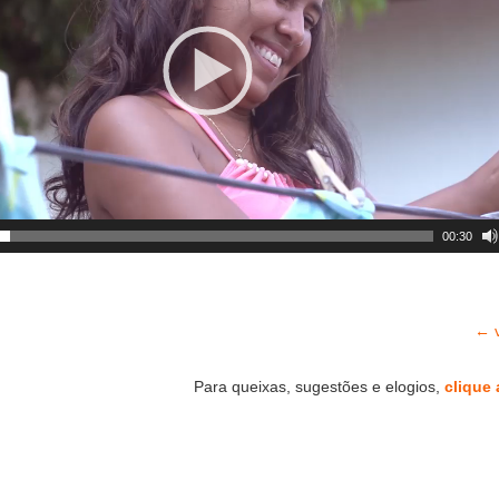
00:30
← v
Para queixas, sugestões e elogios,
clique 