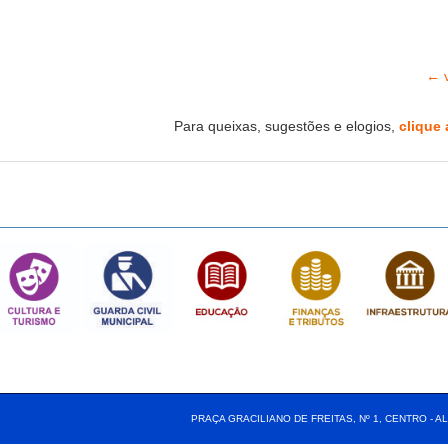
← v
Para queixas, sugestões e elogios,
clique 
PRAÇA GRACILIANO DE FREITAS, Nº 1, CENTRO - AL