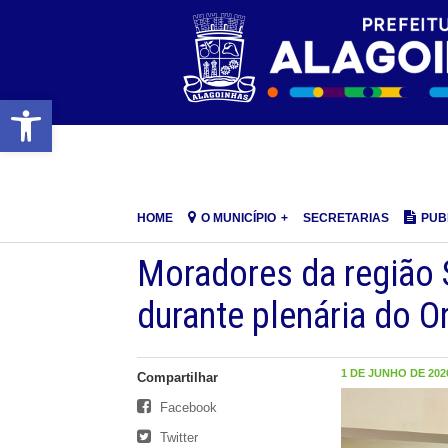
Barra de Ferramentas Aberta
HOME
O MUNICÍPIO
SECRETARIAS
PUB
Moradores da região 
durante plenária do O
1 DE JUNHO DE 2026
Compartilhar
Facebook
Twitter