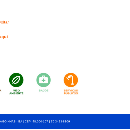
oltar
aqui
.
AGOINHAS - BA | CEP: 48.000-167 | 75 3423-8306⠀⠀⠀⠀⠀⠀⠀⠀⠀⠀