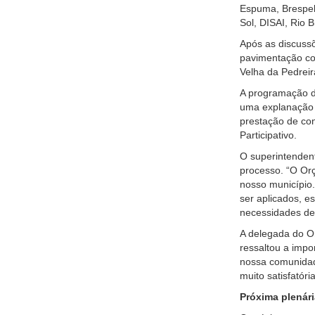
Espuma, Brespel,
Sol, DISAI, Rio 
Após as discussõ
pavimentação c
Velha da Pedreir
A programação do
uma explanação 
prestação de con
Participativo.
O superintendent
processo. “O Orç
nosso município
ser aplicados, e
necessidades de c
A delegada do O
ressaltou a impo
nossa comunidade
muito satisfatór
Próxima plenári