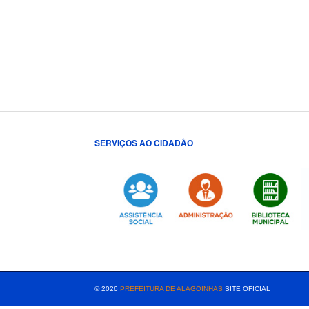
SERVIÇOS AO CIDADÃO
[popup show="ALL"]
© 2026
PREFEITURA DE ALAGOINHAS
SITE OFICIAL