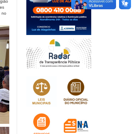
egião
res
, no