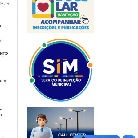
le do
a
o,
ento
vem
da
o