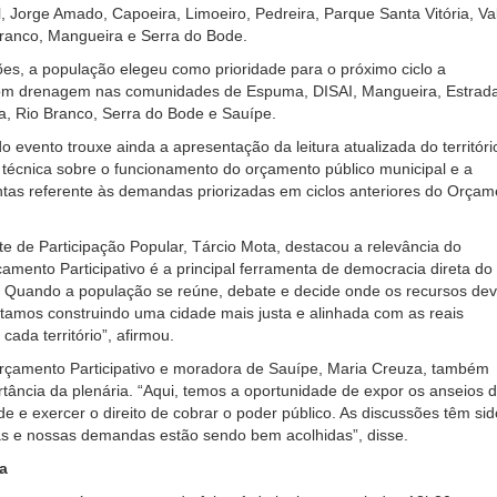
 Jorge Amado, Capoeira, Limoeiro, Pedreira, Parque Santa Vitória, Va
Branco, Mangueira e Serra do Bode.
es, a população elegeu como prioridade para o próximo ciclo a
om drenagem nas comunidades de Espuma, DISAI, Mangueira, Estrad
a, Rio Branco, Serra do Bode e Sauípe.
 evento trouxe ainda a apresentação da leitura atualizada do territóri
técnica sobre o funcionamento do orçamento público municipal e a
tas referente às demandas priorizadas em ciclos anteriores do Orçam
e de Participação Popular, Tárcio Mota, destacou a relevância do
amento Participativo é a principal ferramenta de democracia direta do
. Quando a população se reúne, debate e decide onde os recursos de
stamos construindo uma cidade mais justa e alinhada com as reais
ada território”, afirmou.
rçamento Participativo e moradora de Sauípe, Maria Creuza, também
rtância da plenária. “Aqui, temos a oportunidade de expor os anseios 
 e exercer o direito de cobrar o poder público. As discussões têm sid
ias e nossas demandas estão sendo bem acolhidas”, disse.
a