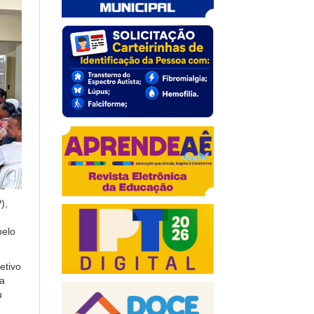
),
pelo
etivo
 a
u